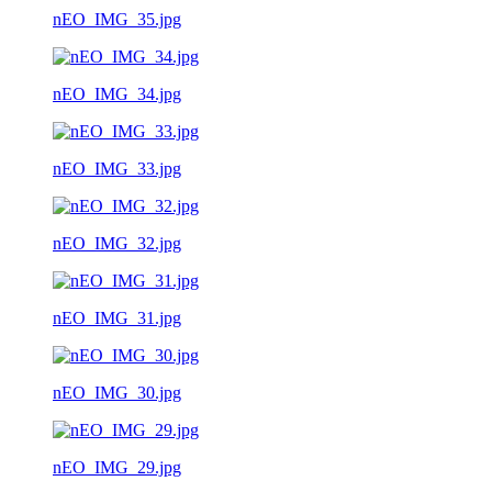
nEO_IMG_35.jpg
nEO_IMG_34.jpg
nEO_IMG_33.jpg
nEO_IMG_32.jpg
nEO_IMG_31.jpg
nEO_IMG_30.jpg
nEO_IMG_29.jpg