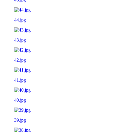
44.jpg
43.jpg
42.jpg
41.jpg
40.jpg
39.jpg