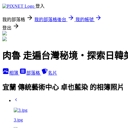
登入
我的部落格
我的部落格後台
我的帳號
登出
肉魯 走遍台灣秘境・探索日韓
相簿
部落格
名片
宜蘭 傳統藝術中心 卓也藍染 的相簿照片
3.jpg