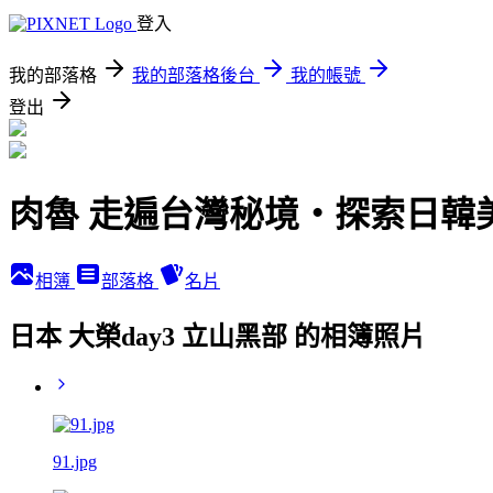
登入
我的部落格
我的部落格後台
我的帳號
登出
肉魯 走遍台灣秘境・探索日韓
相簿
部落格
名片
日本 大榮day3 立山黑部 的相簿照片
91.jpg