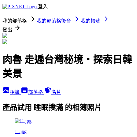
登入
我的部落格
我的部落格後台
我的帳號
登出
肉魯 走遍台灣秘境・探索日韓
美景
相簿
部落格
名片
產品試用 睡眠撲滿 的相簿照片
11.jpg