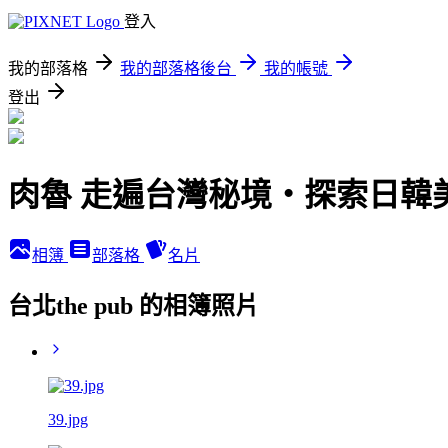
登入
我的部落格
我的部落格後台
我的帳號
登出
肉魯 走遍台灣秘境・探索日韓
相簿
部落格
名片
台北the pub 的相簿照片
39.jpg