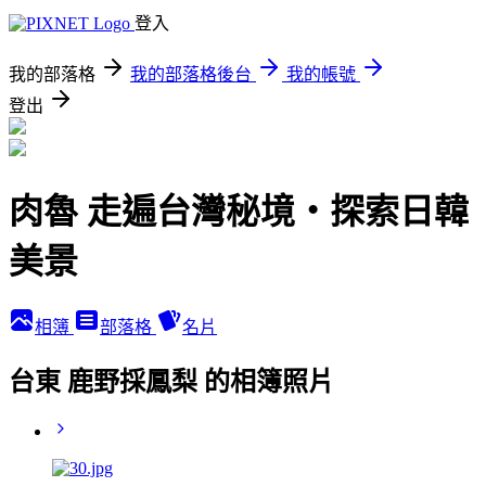
登入
我的部落格
我的部落格後台
我的帳號
登出
肉魯 走遍台灣秘境・探索日韓
美景
相簿
部落格
名片
台東 鹿野採鳳梨 的相簿照片