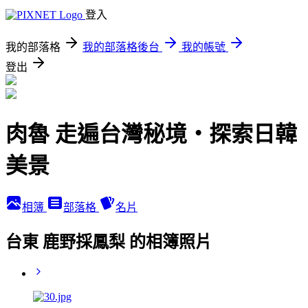
登入
我的部落格
我的部落格後台
我的帳號
登出
肉魯 走遍台灣秘境・探索日韓
美景
相簿
部落格
名片
台東 鹿野採鳳梨 的相簿照片