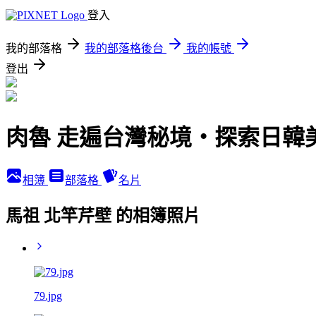
登入
我的部落格
我的部落格後台
我的帳號
登出
肉魯 走遍台灣秘境・探索日韓
相簿
部落格
名片
馬祖 北竿芹壁 的相簿照片
79.jpg