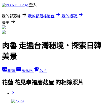
登入
我的部落格
我的部落格後台
我的帳號
登出
肉魯 走遍台灣秘境・探索日韓
美景
相簿
部落格
名片
花蓮 花見幸福蘑菇屋 的相簿照片