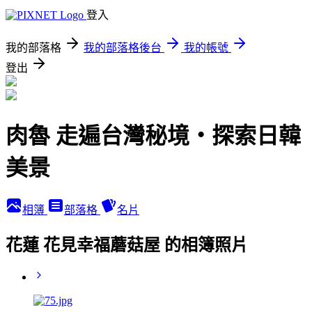
登入
我的部落格
我的部落格後台
我的帳號
登出
肉魯 走遍台灣秘境・探索日韓
美景
相簿
部落格
名片
花蓮 花見幸福蘑菇屋 的相簿照片