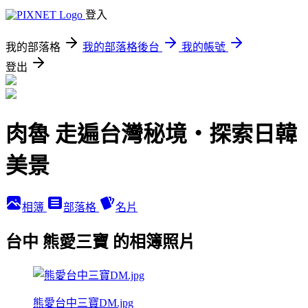
登入
我的部落格
我的部落格後台
我的帳號
登出
肉魯 走遍台灣秘境・探索日韓
美景
相簿
部落格
名片
台中 熊愛三寶 的相簿照片
熊愛台中三寶DM.jpg