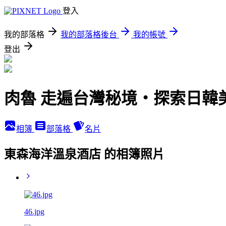
登入
我的部落格
我的部落格後台
我的帳號
登出
肉魯 走遍台灣秘境・探索日韓
相簿
部落格
名片
東森海洋溫泉酒店 的相簿照片
46.jpg