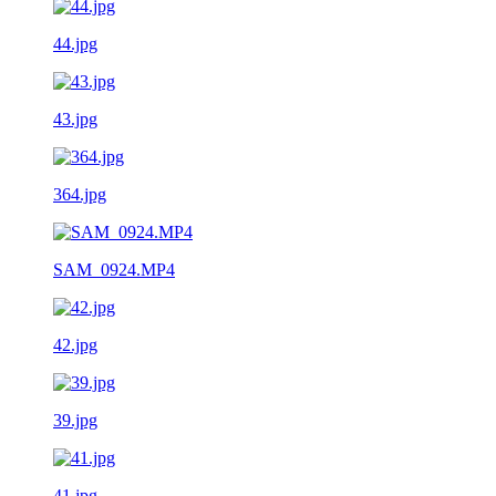
44.jpg
43.jpg
364.jpg
SAM_0924.MP4
42.jpg
39.jpg
41.jpg