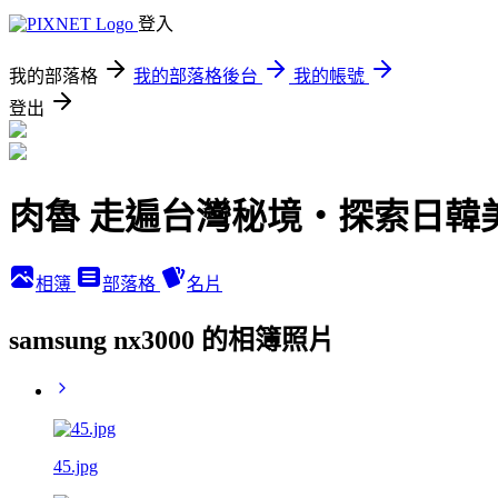
登入
我的部落格
我的部落格後台
我的帳號
登出
肉魯 走遍台灣秘境・探索日韓
相簿
部落格
名片
samsung nx3000 的相簿照片
45.jpg