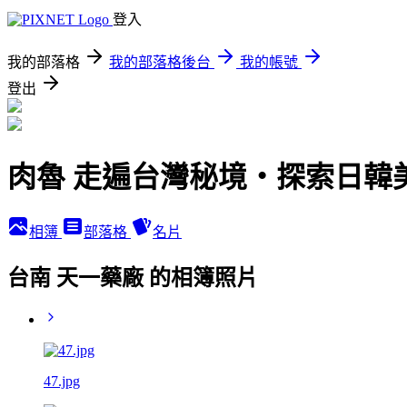
登入
我的部落格
我的部落格後台
我的帳號
登出
肉魯 走遍台灣秘境・探索日韓
相簿
部落格
名片
台南 天一藥廠 的相簿照片
47.jpg