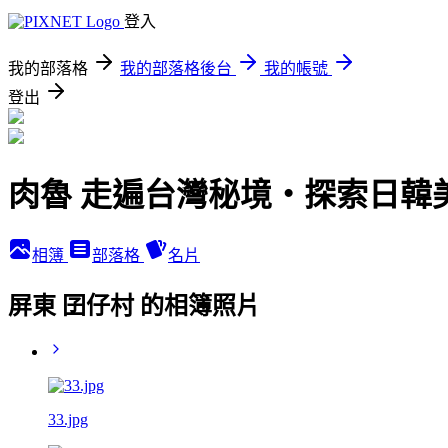
登入
我的部落格
我的部落格後台
我的帳號
登出
肉魯 走遍台灣秘境・探索日韓
相簿
部落格
名片
屏東 囝仔村 的相簿照片
33.jpg