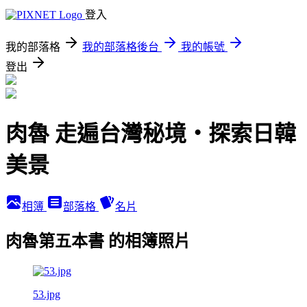
登入
我的部落格
我的部落格後台
我的帳號
登出
肉魯 走遍台灣秘境・探索日韓
美景
相簿
部落格
名片
肉魯第五本書 的相簿照片
53.jpg