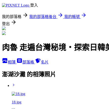
登入
我的部落格
我的部落格後台
我的帳號
登出
肉魯 走遍台灣秘境・探索日韓
相簿
部落格
名片
澎湖沙灘 的相簿照片
18.jpg