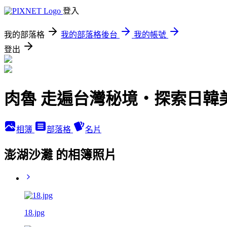
登入
我的部落格
我的部落格後台
我的帳號
登出
肉魯 走遍台灣秘境・探索日韓
相簿
部落格
名片
澎湖沙灘 的相簿照片
18.jpg