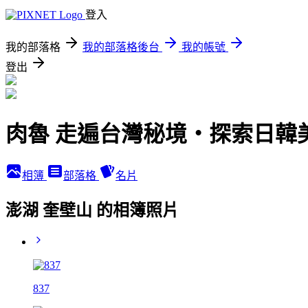
登入
我的部落格
我的部落格後台
我的帳號
登出
肉魯 走遍台灣秘境・探索日韓
相簿
部落格
名片
澎湖 奎壁山 的相簿照片
837