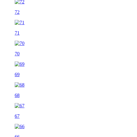
72
71
70
69
68
67
66