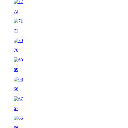
72
71
70
69
68
67
66