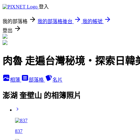
登入
我的部落格
我的部落格後台
我的帳號
登出
肉魯 走遍台灣秘境・探索日韓
相簿
部落格
名片
澎湖 奎壁山 的相簿照片
837